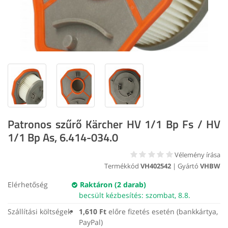
Patronos szűrő Kärcher HV 1/1 Bp Fs / HV
1/1 Bp As, 6.414-034.0
Vélemény írása
Termékkód
VH402542
| Gyártó
VHBW
Elérhetőség
Raktáron (2 darab)
becsült kézbesítés: szombat, 8.8.
Szállítási költségek
1,610 Ft
előre fizetés esetén (bankkártya,
PayPal)