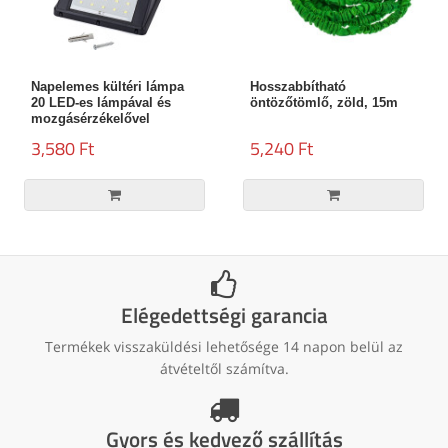
Napelemes kültéri lámpa
Hosszabbítható
20 LED-es lámpával és
öntözőtömlő, zöld, 15m
mozgásérzékelővel
3,580 Ft
5,240 Ft
Elégedettségi garancia
Termékek visszaküldési lehetősége 14 napon belül az
átvételtől számítva.
Gyors és kedvező szállítás