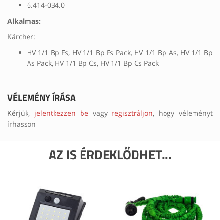
6.414-034.0
Alkalmas:
Kärcher:
HV 1/1 Bp Fs, HV 1/1 Bp Fs Pack, HV 1/1 Bp As, HV 1/1 Bp
As Pack, HV 1/1 Bp Cs, HV 1/1 Bp Cs Pack
VÉLEMÉNY ÍRÁSA
Kérjük,
jelentkezzen be
vagy
regisztráljon
, hogy véleményt
írhasson
AZ IS ÉRDEKLŐDHET...