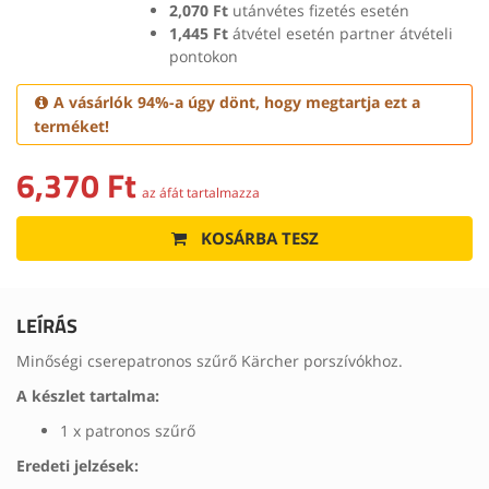
2,070 Ft
utánvétes fizetés esetén
1,445 Ft
átvétel esetén partner átvételi
pontokon
A vásárlók 94%-a úgy dönt, hogy megtartja ezt a
terméket!
6,370 Ft
az áfát tartalmazza
KOSÁRBA TESZ
LEÍRÁS
Minőségi cserepatronos szűrő Kärcher porszívókhoz.
A készlet tartalma:
1 x patronos szűrő
Eredeti jelzések: