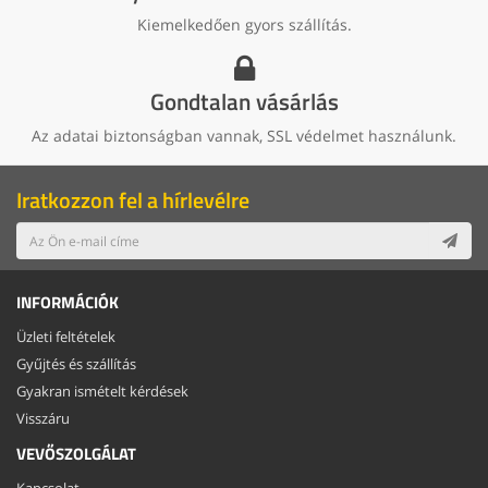
Kiemelkedően gyors szállítás.
Gondtalan vásárlás
Az adatai biztonságban vannak, SSL védelmet használunk.
Iratkozzon fel a hírlevélre
INFORMÁCIÓK
Üzleti feltételek
Gyűjtés és szállítás
Gyakran ismételt kérdések
Visszáru
VEVŐSZOLGÁLAT