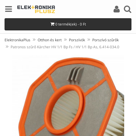
0 termék(ek) - 0 Ft
ElektronikaPlus
Otthon és kert
Porszívók
Porszívó szűrők
Patronos szűrő Kärcher HV 1/1 Bp Fs / HV 1/1 Bp As, 6.414-034.0