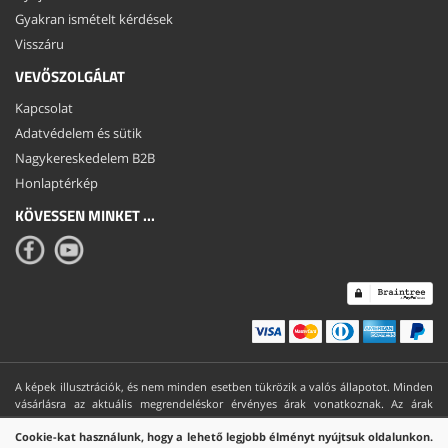
Gyakran ismételt kérdések
Visszáru
VEVŐSZOLGÁLAT
Kapcsolat
Adatvédelem és sütik
Nagykereskedelem B2B
Honlaptérkép
KÖVESSEN MINKET ...
A képek illusztrációk, és nem minden esetben tükrözik a valós állapotot. Minden
vásárlásra az aktuális megrendeléskor érvényes árak vonatkoznak. Az árak
előzetes értesítés nélkül változhatnak.
Cookie-kat használunk, hogy a lehető legjobb élményt nyújtsuk oldalunkon.
Copyright © 2026 ElektronikaPlusz.hu. Minden jog fenntartva.