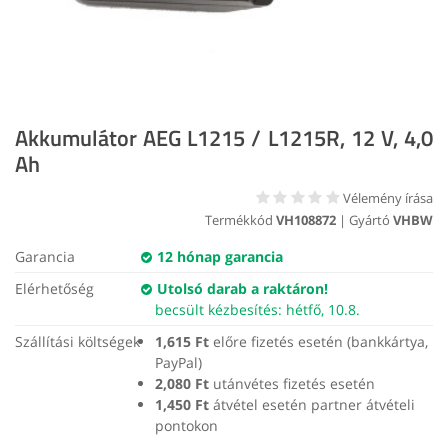
Akkumulátor AEG L1215 / L1215R, 12 V, 4,0
Ah
Vélemény írása
Termékkód
VH108872
| Gyártó
VHBW
Garancia
12 hónap garancia
Elérhetőség
Utolsó darab a raktáron!
becsült kézbesítés: hétfő, 10.8.
Szállítási költségek
1,615 Ft
előre fizetés esetén (bankkártya,
PayPal)
2,080 Ft
utánvétes fizetés esetén
1,450 Ft
átvétel esetén partner átvételi
pontokon