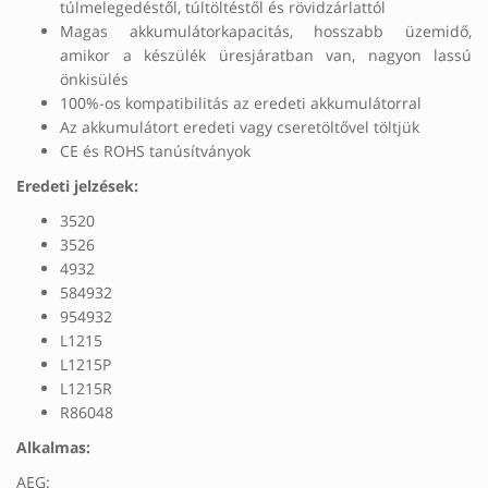
túlmelegedéstől, túltöltéstől és rövidzárlattól
Magas akkumulátorkapacitás, hosszabb üzemidő,
amikor a készülék üresjáratban van, nagyon lassú
önkisülés
100%-os kompatibilitás az eredeti akkumulátorral
Az akkumulátort eredeti vagy cseretöltővel töltjük
CE és ROHS tanúsítványok
Eredeti jelzések:
3520
3526
4932
584932
954932
L1215
L1215P
L1215R
R86048
Alkalmas:
AEG: