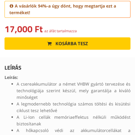
A vásárlók 94%-a úgy dönt, hogy megtartja ezt a
terméket!
17,000 Ft
az áfát tartalmazza
KOSÁRBA TESZ
LEÍRÁS
Leírás:
A csereakkumulátor a német VHBW gyártó tervezése és
technológiája szerint készül, mely garantálja a kiváló
minőséget
A legmodernebb technológia számos töltési és kisütési
ciklust tesz lehetővé
A Li-Ion cellák memóriaeffektus nélküli működést
biztosítanak
A hőkapcsoló védi az akkumulátorcellákat a