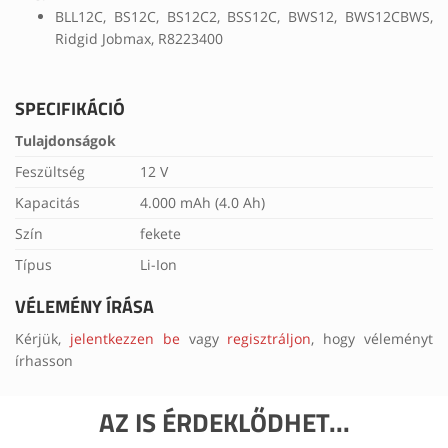
BLL12C, BS12C, BS12C2, BSS12C, BWS12, BWS12CBWS,
Ridgid Jobmax, R8223400
SPECIFIKÁCIÓ
Tulajdonságok
Feszültség
12 V
Kapacitás
4.000 mAh (4.0 Ah)
Szín
fekete
Típus
Li-Ion
VÉLEMÉNY ÍRÁSA
Kérjük,
jelentkezzen be
vagy
regisztráljon
, hogy véleményt
írhasson
AZ IS ÉRDEKLŐDHET...