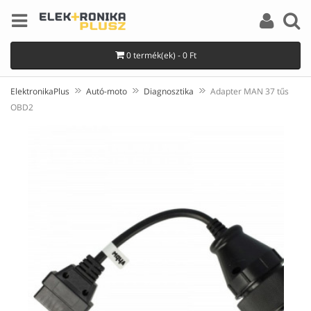
0 termék(ek) - 0 Ft
ElektronikaPlus
Autó-moto
Diagnosztika
Adapter MAN 37 tűs
OBD2