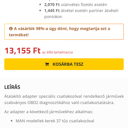
2,070 Ft
utánvétes fizetés esetén
1,445 Ft
átvétel esetén partner átvételi
pontokon
A vásárlók 98%-a úgy dönt, hogy megtartja ezt a
terméket!
13,155 Ft
az áfát tartalmazza
KOSÁRBA TESZ
LEÍRÁS
Átalakító adapter speciális csatlakozóval rendelkező járművek
szabványos OBD2 diagnosztikához való csatlakoztatására.
Az adapter a következő járművekhez alkalmas:
MAN modellek kerek 37 tűs csatlakozóval