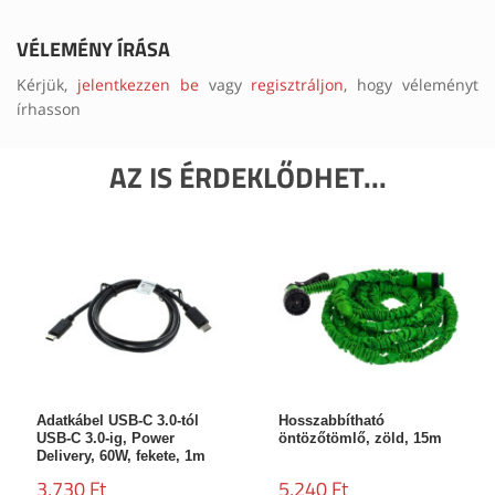
VÉLEMÉNY ÍRÁSA
Kérjük,
jelentkezzen be
vagy
regisztráljon
, hogy véleményt
írhasson
AZ IS ÉRDEKLŐDHET...
Adatkábel USB-C 3.0-tól
Hosszabbítható
USB-C 3.0-ig, Power
öntözőtömlő, zöld, 15m
Delivery, 60W, fekete, 1m
3,730 Ft
5,240 Ft