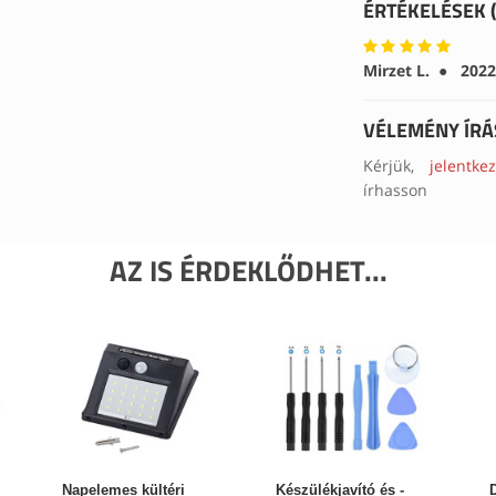
ÉRTÉKELÉSEK (
Mirzet L. ● 2022
VÉLEMÉNY ÍRÁ
Kérjük,
jelentk
írhasson
AZ IS ÉRDEKLŐDHET...
Napelemes kültéri
Készülékjavító és -
D