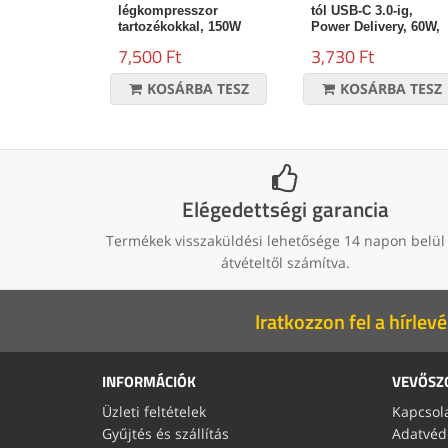
légkompresszor
tól USB-C 3.0-ig,
tartozékokkal, 150W
Power Delivery, 60W,
fekete, 1m
7,500 Ft
3,730 Ft
KOSÁRBA TESZ
KOSÁRBA TESZ
Elégedettségi garancia
Termékek visszaküldési lehetősége 14 napon belül
átvételtől számítva.
Iratkozzon fel a hírlevé
INFORMÁCIÓK
VEVŐSZ
Üzleti feltételek
Kapcsol
Gyűjtés és szállítás
Adatvéd