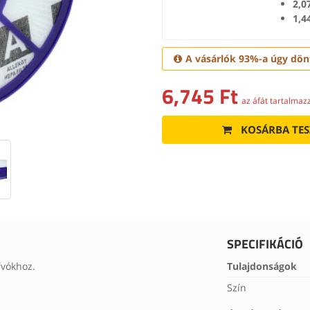
2,0
1,4
A vásárlók 93%-a úgy dönt
6,745 Ft
az áfát tartalmaz
KOSÁRBA TES
SPECIFIKÁCIÓ
ívókhoz.
Tulajdonságok
Szín