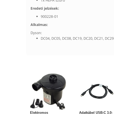
1x HEPA szűrő
Eredeti jelzések:
900228-01
Alkalmas:
Dyson:
DC04, DC05, DC08, DC19, DC20, DC21, DC29
Elektromos
Adatkábel USB-C 3.0-