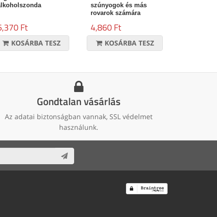
alkoholszonda
szúnyogok és más
rovarok számára
6,370 Ft
4,860 Ft
KOSÁRBA TESZ
KOSÁRBA TESZ
Gondtalan vásárlás
Az adatai biztonságban vannak, SSL védelmet
használunk.