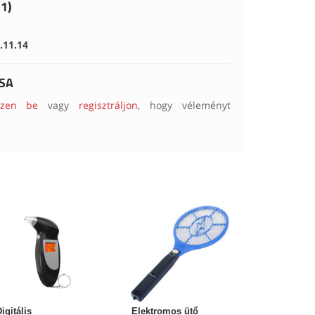
1)
.11.14
SA
ezzen be
vagy
regisztráljon
, hogy véleményt
igitális
Elektromos ütő