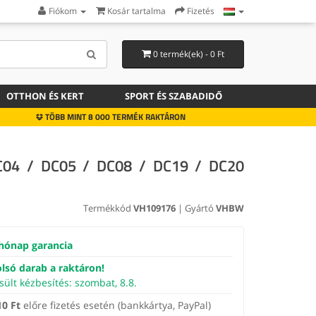
Fiókom
Kosár tartalma
Fizetés
0 termék(ek) - 0 Ft
OTTHON ÉS KERT
SPORT ÉS SZABADIDŐ
TÖBB MINT 8 000 TERMÉK RAKTÁRON
C04 / DC05 / DC08 / DC19 / DC20
Termékkód
VH109176
| Gyártó
VHBW
hónap garancia
lsó darab a raktáron!
sült kézbesítés: szombat, 8.8.
10 Ft
előre fizetés esetén (bankkártya, PayPal)