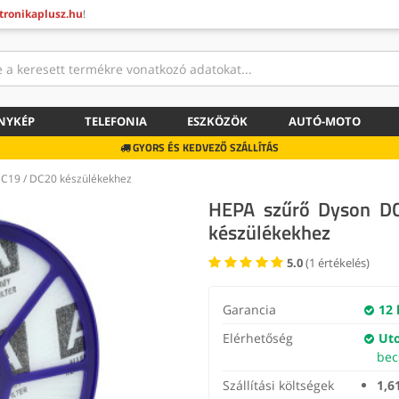
tronikaplusz.hu
!
ÉNYKÉP
TELEFONIA
ESZKÖZÖK
AUTÓ-MOTO
GYORS ÉS KEDVEZŐ SZÁLLÍTÁS
DC19 / DC20 készülékekhez
HEPA szűrő Dyson D
készülékekhez
5.0
(
1
értékelés)
Garancia
12 
Elérhetőség
Uto
bec
Szállítási költségek
1,6