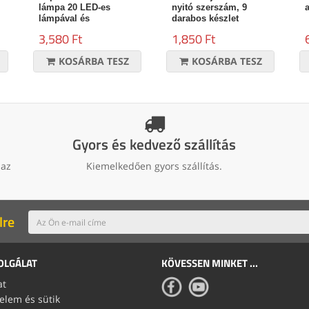
lámpa 20 LED-es
nyitó szerszám, 9
lámpával és
darabos készlet
mozgásérzékelővel
3,580 Ft
1,850 Ft
KOSÁRBA TESZ
KOSÁRBA TESZ
Gyors és kedvező szállítás
 az
Kiemelkedően gyors szállítás.
lre
OLGÁLAT
KÖVESSEN MINKET ...
at
elem és sütik