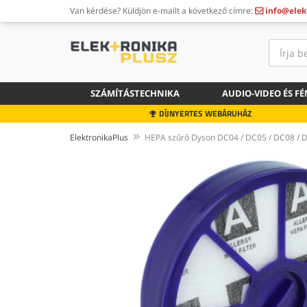
Van kérdése?
Küldjön e-mailt a következő címre:
info@elek
SZÁMÍTÁSTECHNIKA
AUDIO-VIDEO ÉS F
DÍJNYERTES WEBÁRUHÁZ
ElektronikaPlus
HEPA szűrő Dyson DC04 / DC05 / DC08 / 