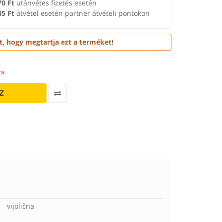
70 Ft
utánvétes fizetés esetén
45 Ft
átvétel esetén partner átvételi pontokon
, hogy megtartja ezt a terméket!
za
Z
vijolična